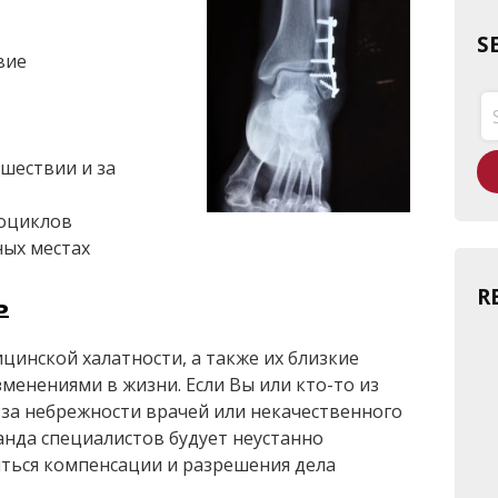
S
вие
Se
for
ешествии и за
тоциклов
ых местах
R
ь
цинской халатности, а также их близкие
менениями в жизни. Если Вы или кто-то из
-за небрежности врачей или некачественного
нда специалистов будует неустанно
ться компенсации и разрешения дела