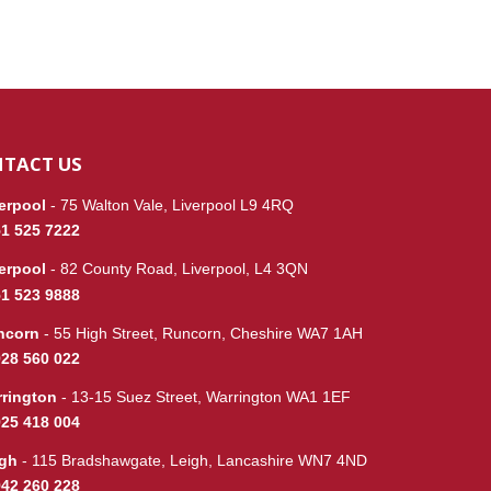
TACT US
erpool
- 75 Walton Vale, Liverpool L9 4RQ
1 525 7222
erpool
- 82 County Road, Liverpool, L4 3QN
1 523 9888
ncorn
- 55 High Street, Runcorn, Cheshire WA7 1AH
28 560 022
rington
- 13-15 Suez Street, Warrington WA1 1EF
25 418 004
igh
- 115 Bradshawgate, Leigh, Lancashire WN7 4ND
42 260 228