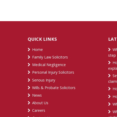
QUICK LINKS
LAT
Home
Wh
step
Family Law Solicitors
Ho
Medical Negligence
expl
Personal Injury Solicitors
Se
Serious Injury
claim
Wills & Probate Solicitors
Ho
News
Ho
About Us
Wh
Careers
Wh