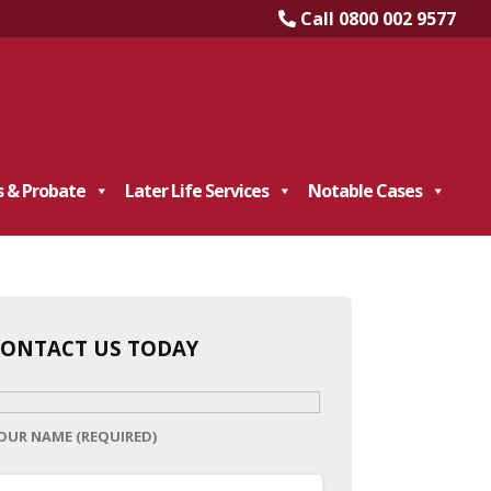
Call 0800 002 9577
s & Probate
Later Life Services
Notable Cases
CONTACT US TODAY
OUR NAME (REQUIRED)