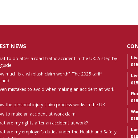
EST NEWS
CON
Liv
at to do after a road traffic accident in the UK: A step-by-
 guide
015
w much is a whiplash claim worth? The 2025 tariff
Liv
ained
015
ven mistakes to avoid when making an accident-at-work
Ru
019
w the personal injury claim process works in the UK
War
w to make an accident at work claim
019
at are my rights after an accident at work?
Le
at are my employer’s duties under the Health and Safety
019