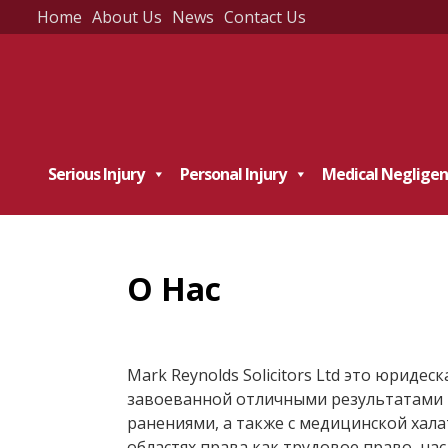
Home
About Us
News
Contact Us
Skip
to
content
Serious Injury
Personal Injury
Medical Negligen
О Нас
Mark Reynolds Solicitors Ltd это юриде
завоеванной отличными результатами и
ранениями, а также с медицинской хал
областях права как трудовое право, на